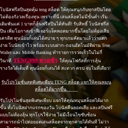
โบนัสฟรีสปินสุดคุ้ม teng สล็อต ให้คุณสนุกกับทุกสปินโดย
ไม่ต้องกังวลเรื่องทุน เพราะที่นี่ เล่นสล็อตไม่มีขั้นต่ำ เริ่ม
เดิมพันแค่ 1 บาทก็ลุ้นฟรีสปินได้ทันที! รับสิทธิ์ โบนัสฟรีส
ปิน เพิ่มโอกาสเข้าฟีเจอร์แจ็คพอตมากขึ้นโดยไม่ต้องเสีย
เครดิต ทุนน้อยก็เล่นได้สบาย ๆ ทุกเกมคัดมาแล้วว่าแตก
ง่าย โบนัสเข้าไว พร้อมระบบฝาก–ถอนอัตโนมัติผ่าน True
Wallet และ Mobile Banking ทำรายการรวดเร็วในไม่กี่
TENG999 ทางเข้า
วินาที
ให้คุณโฟกัสที่การลุ้น
รางวัลได้เต็มที่ ทุนน้อยก็เล่นได้ สะดวก ครบ จบในที่เดียว!
รับโปรโมชั่นสุดพิเศษเพียบ TENG สล็อต แจกให้คุณหมุน
สล็อตได้มากขึ้น
รับโปรโมชั่นสุดพิเศษเพียบ แจกให้คุณหมุนสล็อตได้มาก
ขึ้น ทั้งโบนัสฝากแรกของวัน โบนัสคืนยอดเสีย และสปินฟรี
แบบไม่ต้องลุ้น ทุกโปรใช้ง่าย ไม่มีเงื่อนไขซับซ้อน
สามารถนำไปต่อยอดเล่นสล็อตจากทุกค่ายได้ทันที ไม่ว่า