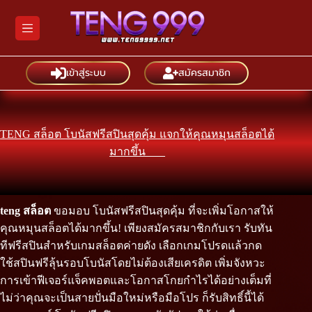
Skip
to
content
เข้าสู่ระบบ
สมัครสมาชิก
TENG สล็อต โบนัสฟรีสปินสุดคุ้ม แจกให้คุณหมุนสล็อตได้
มากขึ้น
teng สล็อต
ขอมอบ โบนัสฟรีสปินสุดคุ้ม ที่จะเพิ่มโอกาสให้
คุณหมุนสล็อตได้มากขึ้น! เพียงสมัครสมาชิกกับเรา รับทัน
ทีฟรีสปินสำหรับเกมสล็อตค่ายดัง เลือกเกมโปรดแล้วกด
ใช้สปินฟรีลุ้นรอบโบนัสโดยไม่ต้องเสียเครดิต เพิ่มจังหวะ
การเข้าฟีเจอร์แจ็คพอตและโอกาสโกยกำไรได้อย่างเต็มที่
ไม่ว่าคุณจะเป็นสายปั่นมือใหม่หรือมือโปร ก็รับสิทธิ์นี้ได้